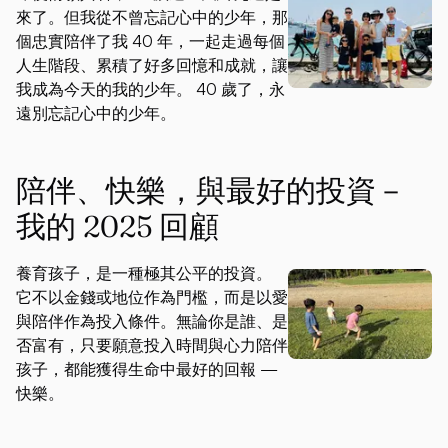
來了。但我從不曾忘記心中的少年，那
個忠實陪伴了我 40 年，一起走過每個
人生階段、累積了好多回憶和成就，讓
我成為今天的我的少年。 40 歲了，永
遠別忘記心中的少年。
陪伴、快樂，與最好的投資－
我的 2025 回顧
養育孩子，是一種極其公平的投資。
它不以金錢或地位作為門檻，而是以愛
與陪伴作為投入條件。無論你是誰、是
否富有，只要願意投入時間與心力陪伴
孩子，都能獲得生命中最好的回報 —
快樂。