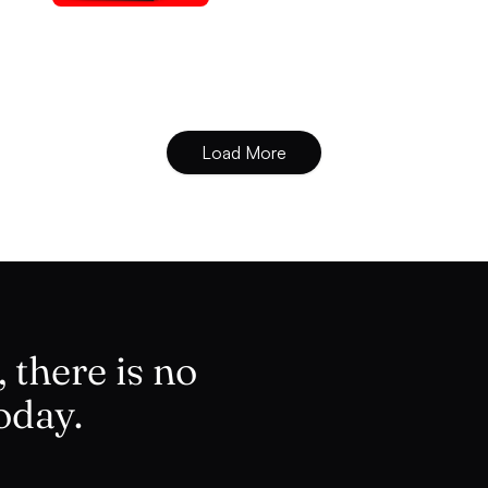
Load More
 there is no
oday.