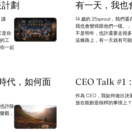
道夫計劃
有一天，我也
 讓
14 歲的 25sprout，
我也會變得跟他們一樣。」
。它是你
不是明年，也許還要走很多
的工
這條路上，有一天就有可能
你一起
AI 時代，如何面
CEO Talk 
作為 CEO，我如何做出
放在能創造槓桿的事情上？
也許除
樂觀，