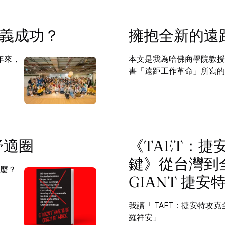
定義成功？
擁抱全新的遠
年來，
本文是我為哈佛商學院教授 Tae
書「遠距工作革命」所寫的
業舒適圈
《TAET：
鍵》從台灣到
麼？
GIANT 捷安
我讀「 TAET：捷安特攻克
羅祥安」