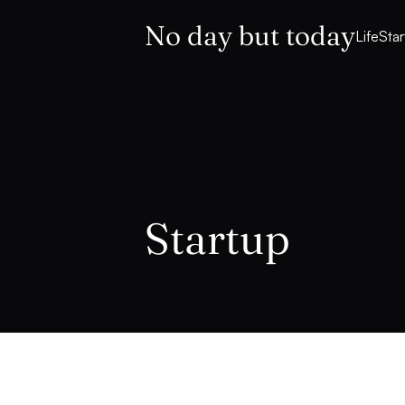
No day but today
Life
Sta
Startup