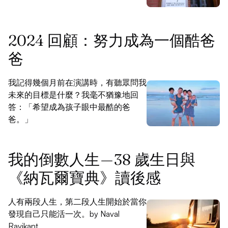
2024 回顧：努力成為一個酷爸
爸
我記得幾個月前在演講時，有聽眾問我
未來的目標是什麼？我毫不猶豫地回
答：「希望成為孩子眼中最酷的爸
爸。」
我的倒數人生 — 38 歲生日與
《納瓦爾寶典》讀後感
人有兩段人生，第二段人生開始於當你
發現自己只能活一次。by Naval
Ravikant