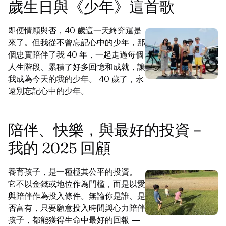
歲生日與《少年》這首歌
即便情願與否，40 歲這一天終究還是
來了。但我從不曾忘記心中的少年，那
個忠實陪伴了我 40 年，一起走過每個
人生階段、累積了好多回憶和成就，讓
我成為今天的我的少年。 40 歲了，永
遠別忘記心中的少年。
陪伴、快樂，與最好的投資－
我的 2025 回顧
養育孩子，是一種極其公平的投資。
它不以金錢或地位作為門檻，而是以愛
與陪伴作為投入條件。無論你是誰、是
否富有，只要願意投入時間與心力陪伴
孩子，都能獲得生命中最好的回報 —