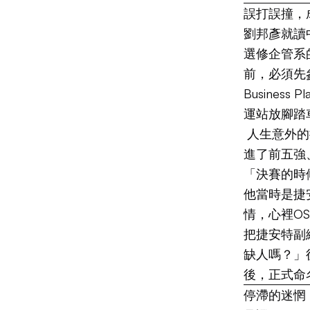
誤打誤撞，成
劉邦彥就讀
選修企管系
前，必須先
Busine
運站放腳踏
人生意外的
進了前五強
「決賽的時
他當時是捷
情，心裡O
把捷安特副
缺人嗎？」
後，正式命名
停滯的迷惘