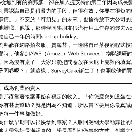
Bike從無到有的劉邦彥，卻在加入捷安特的第三年因為成長
創業認識自己是很暴力的手段，但很有效，你要在很短的
事情。」不安於「可預見」的未來，也捨得放下大公司的
地離職。他說，那時候同學朋友很流行用工作存的錢去work
他給自己一年的時間start up holiday。
劉邦彥在網路拍衣服、賣海苔，一邊將自己落後的程式技
時，他參加AWS（Amazon Web Services）物聯網
，因為沒有桌子，大家只能把問卷放在大腿上克難的填寫
問卷呢？」就這樣，SurveyCake誕生了！也開啟他們
。
，成為創業的貴人
劉邦彥靠著接案開始有穩定的收入。「你怎麼會知道坐在
你有甚麼幫助？就是因為不知道，所以當下要用你最真誠
把每一件事都做好。」
為什麼早期可以很快拿到專案？人脈回溯到大學勁舞社的
他大學當社長滿認真的，學長看到他做事的方式，創業之