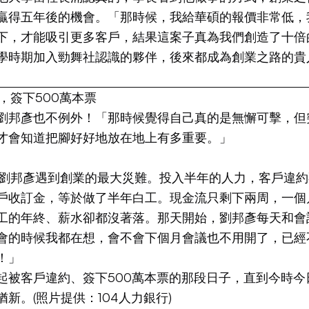
贏得五年後的機會。「那時候，我給華碩的報價非常低，
下，才能吸引更多客戶，結果這案子真為我們創造了十倍
學時期加入勁舞社認識的夥伴，後來都成為創業之路的貴
，簽下500萬本票
劉邦彥也不例外！「那時候覺得自己真的是無懈可擊，但
才會知道把腳好好地放在地上有多重要。」
底，劉邦彥遇到創業的最大災難。投入半年的人力，客戶違
戶收訂金，等於做了半年白工。現金流只剩下兩周，一個
工的年終、薪水卻都沒著落。那天開始，劉邦彥每天和會
會的時候我都在想，會不會下個月會議也不用開了，已經
！」
起被客戶違約、簽下500萬本票的那段日子，直到今時今
新。(照片提供：104人力銀行)