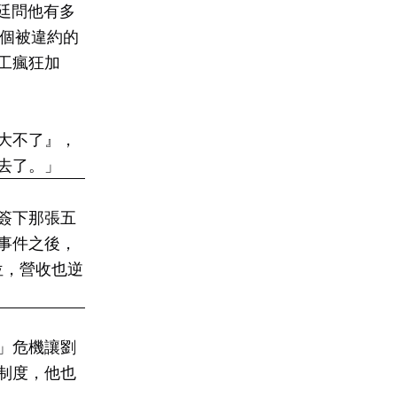
廷問他有多
那個被違約的
工瘋狂加
大不了』，
去了。」
簽下那張五
事件之後，
單位，營收也逆
」危機讓劉
制度，他也