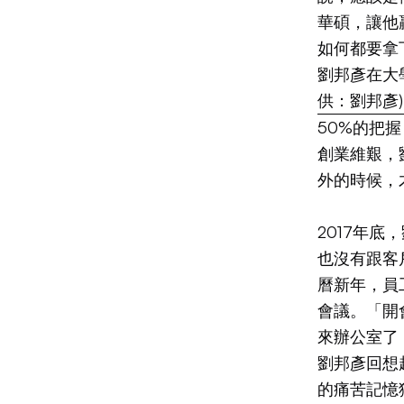
華碩，讓他
如何都要拿
劉邦彥在大
供：劉邦彥)
50%的把握
創業維艱，
外的時候，
2017年
也沒有跟客
曆新年，員
會議。「開
來辦公室了
劉邦彥回想
的痛苦記憶猶