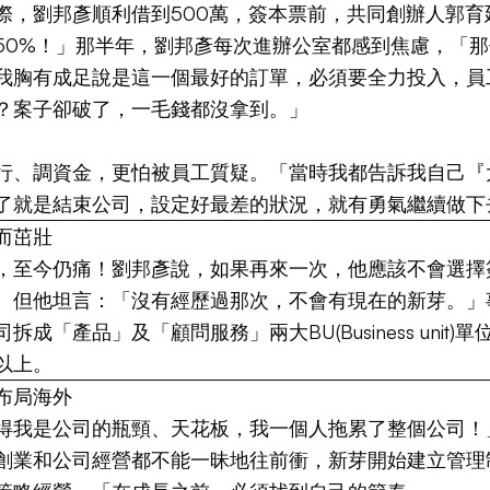
際，劉邦彥順利借到500萬，簽本票前，共同創辦人郭育
50%！」那半年，劉邦彥每次進辦公室都感到焦慮，「
我胸有成足說是這一個最好的訂單，必須要全力投入，員
？案子卻破了，一毛錢都沒拿到。」
行、調資金，更怕被員工質疑。「當時我都告訴我自己『
了就是結束公司，設定好最差的狀況，就有勇氣繼續做下
而茁壯
，至今仍痛！劉邦彥說，如果再來一次，他應該不會選擇
。但他坦言：「沒有經歷過那次，不會有現在的新芽。」
拆成「產品」及「顧問服務」兩大BU(Business unit)
以上。
布局海外
得我是公司的瓶頸、天花板，我一個人拖累了整個公司！
創業和公司經營都不能一昧地往前衝，新芽開始建立管理