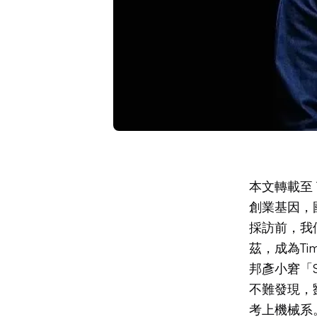
本文轉載至
創業基因，
採訪前，我
茲，成為T
邦彥小窘「S
不難發現，
考上機械系