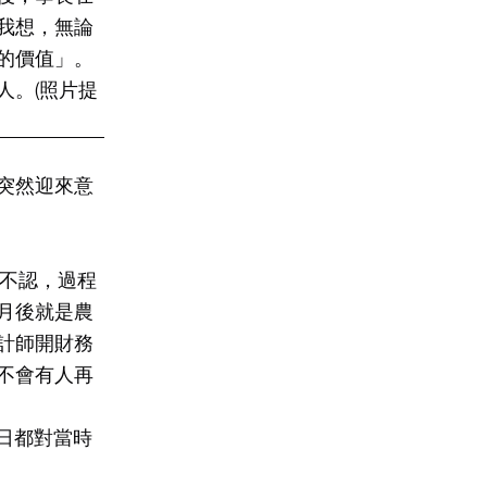
我想，無論
的價值」。
人。(照片提
突然迎來意
約不認，過程
月後就是農
計師開財務
不會有人再
日都對當時