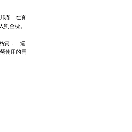
劉邦彥，在真
人劉金標。
品質，「這
當勞使用的雲