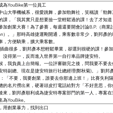
為YouBike第一位員工
中山大學機械系，很愛跳舞，參加勁舞社，笑稱讀「勁舞
的課，「我其實只是想要撿一堂輕鬆過的課！去了才知道
參加創業大賽！為了參賽，每週還要開會討論B.P.（商業
ss Plan）。」那時高雄捷運剛開通，乘客數非常少，劉邦彥的B
車，方便騎乘，擴大乘客數。
插曲很多，劉邦彥本想輕鬆畢業，卻選到很硬的課！參
、沒得第一，反而進入世界第一自行車品牌捷安特。
候，我負責上台簡報。一位評審聽完之後，問我要不要去
安特副總、現在是捷安特旅行社總經理(鄭秋菊)。」劉邦
S：「不要，我要創業，誰要去你那邊上班！」比賽失利
總的名片撈出來，硬著頭皮打電話給對方「不好意思，你
後來，劉邦彥順利成為捷安特專案部門的第一人，專案在
為YouBike。
，用創業暴力，找到出口