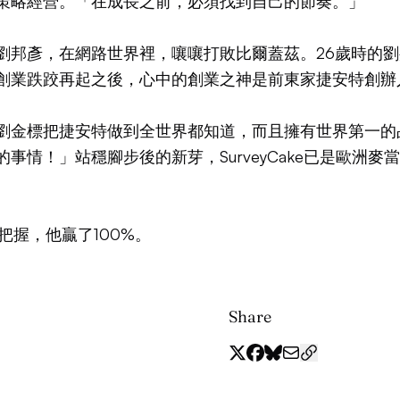
策略經營。「在成長之前，必須找到自己的節奏。」
劉邦彥，在網路世界裡，嚷嚷打敗比爾蓋茲。26歲時的
創業跌跤再起之後，心中的創業之神是前東家捷安特創辦
劉金標把捷安特做到全世界都知道，而且擁有世界第一的
事情！」站穩腳步後的新芽，SurveyCake已是歐洲麥
。
把握，他贏了100%。
Share