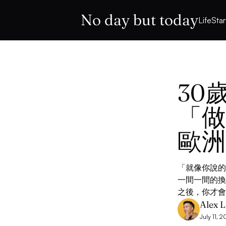
No day but today
Life
Sta
30
「做
歐洲
「就像你說的
一間一間的換
之後，你才會
Alex L
July 11, 