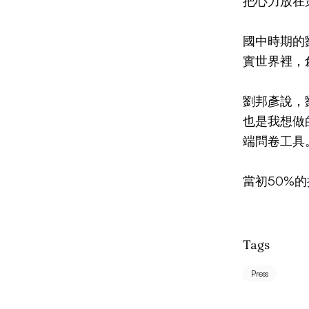
把心力放在
國中時期的
實世界裡，
劉邦彥說，
也是我想做的
端問卷工具
當初50%的
Tags
Press