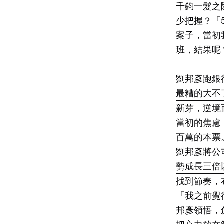
千鈞一髮之
少把握？「
案子，當初
班，結果呢
劉邦彥跑銀
最糟的大不
新芽，逆境
當初的焦慮
百萬的本票
劉邦彥將公司
勢成長三倍
找到節奏，
「我之前覺
邦彥領悟，