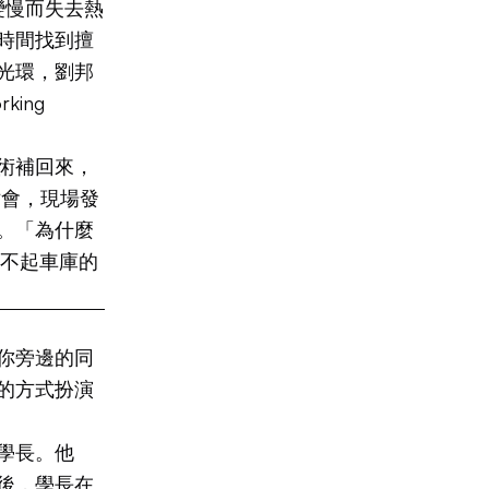
變慢而失去熱
時間找到擅
光環，劉邦
ing
術補回來，
研討會，現場發
。「為什麼
買不起車庫的
你旁邊的同
的方式扮演
學長。他
後，學長在