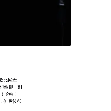
敗比爾蓋
別和他聊，劉
們看！哈哈！」
，但最後卻