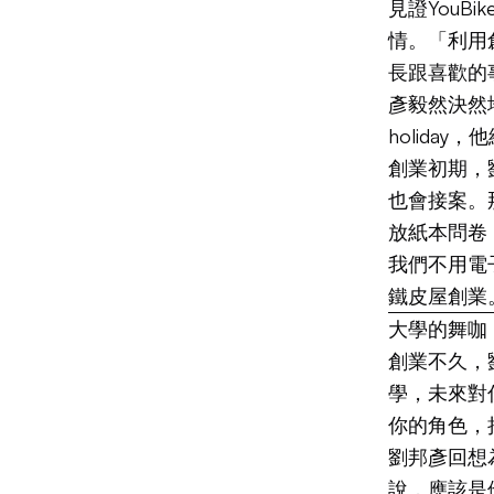
見證You
情。「利用
長跟喜歡的
彥毅然決然
holiday，
創業初期，
也會接案。那
放紙本問卷
我們不用電子
鐵皮屋創業
大學的舞咖
創業不久，
學，未來對
你的角色，
劉邦彥回想
說，應該是