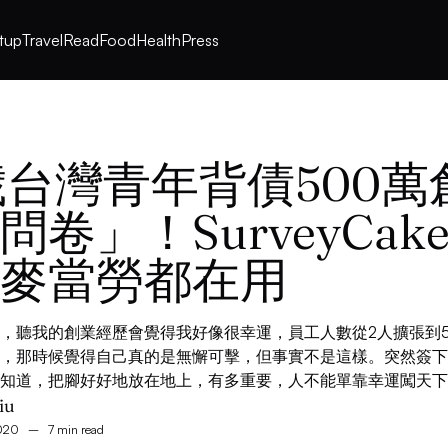
rtup
Travel
Read
Food
Health
Press
歲台灣青年背債500萬
問卷」！SurveyCak
麥當勞都在用
，聽我的創業經歷會覺得我好像很幸運，員工人數從2人擴張到5
，那時候覺得自己真的是無懈可擊，但事實不是這樣。突然簽下
知道，把腳好好地放在地上，有多重要，人不能單靠幸運闖天下
iu
2020
–
7 min read