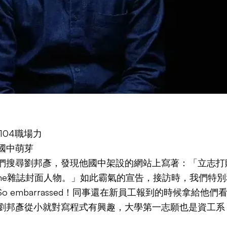
104職場力
國中萌芽
們搜尋劉邦彥，發現他國中架設的網站上寫著：「立志打
ime雜誌封面人物。」如此霸氣的宣告，接訪時，我們特
o embarrassed！同事還在新員工報到的時候拿給他
劉邦彥從小就對寫程式有興趣，大學第一志願也是資工系
。