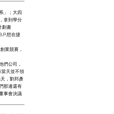
系」；大四
，拿到學分
計劃書
.P.想在捷
加創業競賽，
他們公司，
彥當天並不領
隔天，劉邦彥
們那邊還有
董事會決議