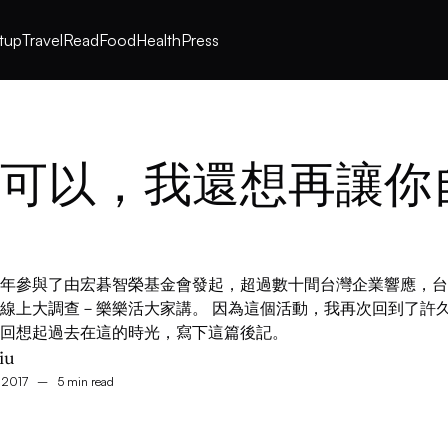
rtup
Travel
Read
Food
Health
Press
可以，我還想再讓你
年參與了由宏碁智榮基金會發起，超過數十間台灣企業響應，台
線上大調查－樂樂活大家講。 因為這個活動，我再次回到了許
回想起過去在這的時光，寫下這篇後記。
iu
, 2017
–
5 min read