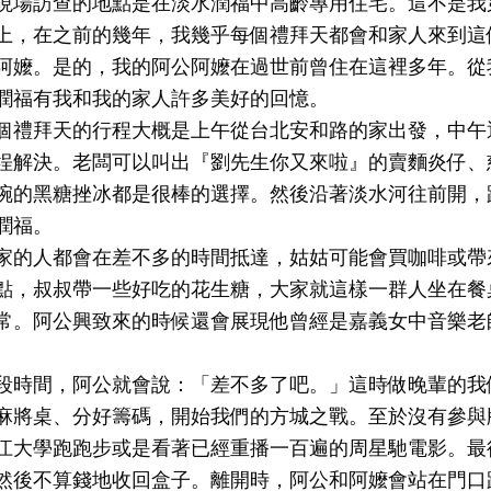
現場訪查的地點是在淡水潤福中高齡專用住宅。這不是我
上，在之前的幾年，我幾乎每個禮拜天都會和家人來到這
阿嬤。是的，我的阿公阿嬤在過世前曾住在這裡多年。從
潤福有我和我的家人許多美好的回憶。
個禮拜天的行程大概是上午從台北安和路的家出發，中午
埕解決。老闆可以叫出『劉先生你又來啦』的賣麵炎仔、
碗的黑糖挫冰都是很棒的選擇。然後沿著淡水河往前開，
潤福。
家的人都會在差不多的時間抵達，姑姑可能會買咖啡或帶
點，叔叔帶一些好吃的花生糖，大家就這樣一群人坐在餐
常。阿公興致來的時候還會展現他曾經是嘉義女中音樂老
段時間，阿公就會說：「差不多了吧。」這時做晚輩的我
麻將桌、分好籌碼，開始我們的方城之戰。至於沒有參與
江大學跑跑步或是看著已經重播一百遍的周星馳電影。最
然後不算錢地收回盒子。離開時，阿公和阿嬤會站在門口