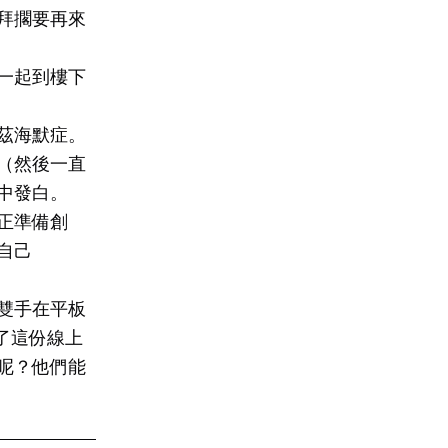
拜擱要再來
一起到樓下
茲海默症。
（然後一直
中發白。
正準備創
自己
雙手在平板
了這份線上
呢？他們能