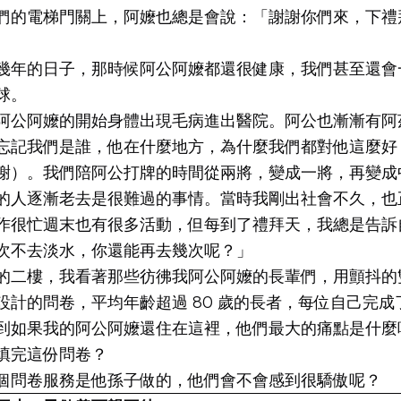
們的電梯門關上，阿嬤也總是會說：「謝謝你們來，下禮
幾年的日子，那時候阿公阿嬤都還很健康，我們甚至還會
球。
阿公阿嬤的開始身體出現毛病進出醫院。阿公也漸漸有阿
忘記我們是誰，他在什麼地方，為什麼我們都對他這麼好
謝）。我們陪阿公打牌的時間從兩將，變成一將，再變成
的人逐漸老去是很難過的事情。當時我剛出社會不久，也
作很忙週末也有很多活動，但每到了禮拜天，我總是告訴
次不去淡水，你還能再去幾次呢？」
的二樓，我看著那些彷彿我阿公阿嬤的長輩們，用顫抖的
設計的問卷，平均年齡超過 80 歲的長者，每位自己完成
到如果我的阿公阿嬤還住在這裡，他們最大的痛點是什麼
填完這份問卷？
個問卷服務是他孫子做的，他們會不會感到很驕傲呢？