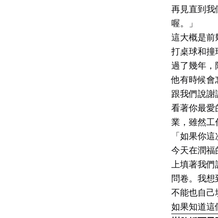
再見直到我
喔。」
這大概是前
打桌球和撞
過了幾年，
他有時候會
跟我們說謝
看著你最愛
業，雖然工
「如果你這
今天在潤福
上填著我們
問卷。我想
不能也自己
如果知道這