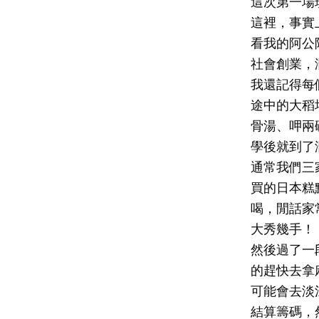
這次第一場
這裡，事實
看我的阿公
社會創業，
我還記得每
途中的大稻
骨湯、呷兩
學後就到了
通常我們三
買的日本糕
喝，閒話家
大秀幾手！
然後過了一
的趕快去拿
可能會去淡
結算籌碼，