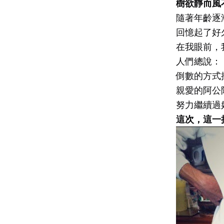
樹欲靜而風
隨著年齡逐
回憶起了好
在我眼前，
人們總說：
倒數的方式
親愛的阿公
努力繼續過
這次，這一