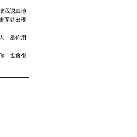
讓我認真地
畫面就出現
人。當你用
你，也會很