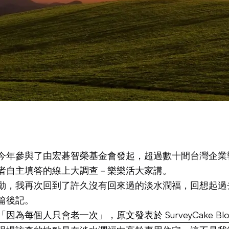
今年參與了由宏碁智榮基金會發起，超過數十間台灣企業
者自主填答的線上大調查－
樂樂活大家講
。
動，我再次回到了許久沒有回來過的淡水潤福，回想起過
篇後記。
「因為每個人只會老一次」
，原文發表於
SurveyCake Bl