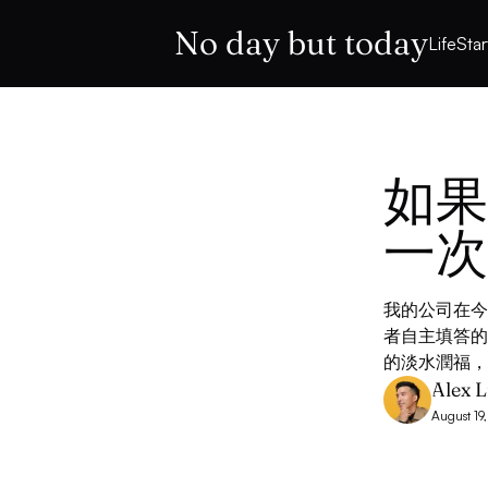
No day but today
Life
Sta
如果
一次
我的公司在今
者自主填答的
的淡水潤福，
Alex L
August 19