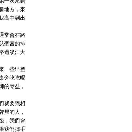
第一次來到
個地方，來
我高中到出
通常會在路
慈聖宮的排
路過淡江大
來一些出差
桌旁吃吃喝
師的琴益，
們就要識相
牌局的人，
後，我們會
跟我們揮手