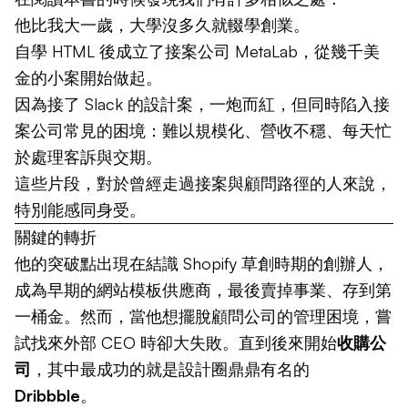
他比我大一歲，大學沒多久就輟學創業。
自學 HTML 後成立了接案公司 MetaLab，從幾千美
金的小案開始做起。
因為接了 Slack 的設計案，一炮而紅，但同時陷入接
案公司常見的困境：難以規模化、營收不穩、每天忙
於處理客訴與交期。
這些片段，對於曾經走過接案與顧問路徑的人來說，
特別能感同身受。
關鍵的轉折
他的突破點出現在結識 Shopify 草創時期的創辦人，
成為早期的網站模板供應商，最後賣掉事業、存到第
一桶金。然而，當他想擺脫顧問公司的管理困境，嘗
試找來外部 CEO 時卻大失敗。直到後來開始
收購公
司
，其中最成功的就是設計圈鼎鼎有名的
Dribbble
。