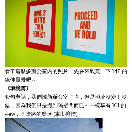
看了這麼多辦公室內的照片，先在來欣賞一下 14F 的
絕佳風景吧～
《環境篇》
套句老話，我們搬新辦公室了唷，但是地址沒變！沒
錯，因為我們只是搬到隔壁間而已～一樣享有 101 的
view，基隆路的發達 (車潮擁擠)