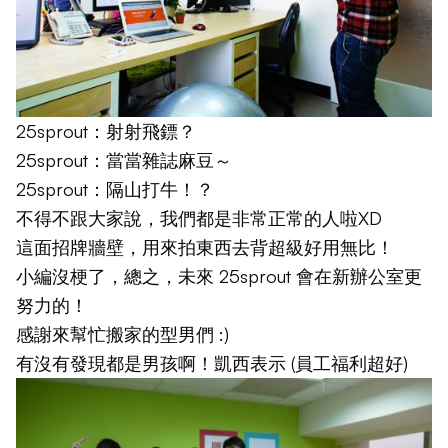
25sprout：射射飛鏢？
25sprout：當當雜誌麻豆～
25sprout：隔山打牛！？
不得不跟大家說，我們都是非常正常的人啦XD
這面招牌牆壁，用來拍東西去背超級好用無比！
小編沒梗了，總之，未來 25sprout 會在新辦公室更
努力的！
感謝來幫忙搬家的型男們 :)
有沒有發現都是男孩啊！
凱西
表示 (員工福利超好)