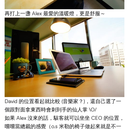
再打上一盞 Alex 最愛的溫暖燈，更是舒服～
David 的位置看起就比較 (音樂家？)，還自己選了一
個跟對面拿東西時會刺到手的仙人掌 \O/
如果 Alex 沒來的話，駭客就可以坐坐 CEO 的位置，
嚐嚐當總裁的感覺（o.s 米勒的椅子做起來就是不一