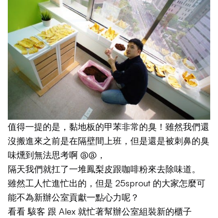
值得一提的是，黏地板的甲苯非常的臭！雖然我們還
沒搬進來之前是在隔壁間上班，但是還是被刺鼻的臭
味燻到無法思考啊 @@，
隔天我們就扛了一堆鳳梨皮跟咖啡粉來去除味道。
雖然工人忙進忙出的，但是 25sprout 的大家怎麼可
能不為新辦公室貢獻一點心力呢？
看看
駭客
跟 Alex 就忙著幫辦公室組裝新的櫃子