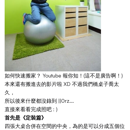
如何快速搬家？ Youtube 報你知！(這不是廣告啊！)
本來還有搬進去的影片啦 XD 不過我們橋桌子喬太
久，
所以後來什麼都沒錄到 ||0rz….
直接來看看完成照吧 : )
首先是《定裝篇》
四張大桌合併在空間的中央，為的是可以分成五個位