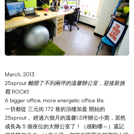
March, 2013
25sprout 離開了不到兩坪的溫馨辦公室，迎接新挑
戰 ROCK!!
A bigger office, more energetic office life.
一切都從
三元街 172 巷的頂樓加蓋
開始的
25sprout， 經過六個月的
溫馨1.5坪辦公小窩
，居然
成長為 5 個座位的大辦公室了！（感動哪～）還記