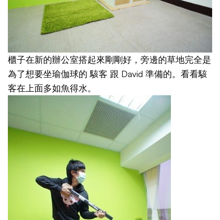
櫃子在新的辦公室搭起來剛剛好，旁邊的草地完全是
為了想要坐瑜伽球的
駭客
跟
David
準備的。看看駭
客在上面多如魚得水。