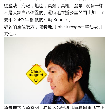
從盆栽，海報，地毯，桌燈，桌櫃，螢幕…沒有一樣
不是大家自己佈置的。還特地在辦公室的門上加上了
去年
25RY年會
做的活動 Banner 。
駭客的座位後方，還特地用 chick magnet 幫他吸引
異性～
冷氣機下方的空間，把原本的黑板貼重複利用貼了上